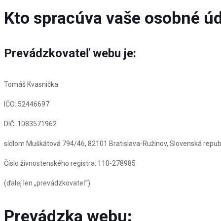
Kto spracúva vaše osobné ú
Prevádzkovateľ webu je:
Tomáš Kvasnička
IČO: 52446697
DIČ: 1083571962
sídlom Muškátová 794/46, 82101 Bratislava-Ružinov, Slovenská repub
Číslo živnostenského registra: 110-278985
(ďalej len „prevádzkovateľ“)
Prevádzka webu
: