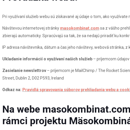
Pri využívaní služieb webu sú získavané aj údaje o tom, ako využívate n
Návštevou internetovej stránky
masokombinat.com
sa z vášho prehl
zbierajú automaticky. Spracúvajú sa tak, že sa nedajú priradiť ku konk
IP adresa návštevníka, dátum a čas jeho návštevy, webová stránka, z kt
Ukladanie informácií o využívaní našich služieb
– príjemcom údajov j
Zasielanie newslettrov
– príjemcom je MailChimp / The Rocket Scienc
Street, Dublin 2, D02 P593, Ireland
Odkaz na:
Pravidlá spravovania súborov prehliadania webu a cook
Na webe masokombinat.co
rámci projektu Mäsokombinát