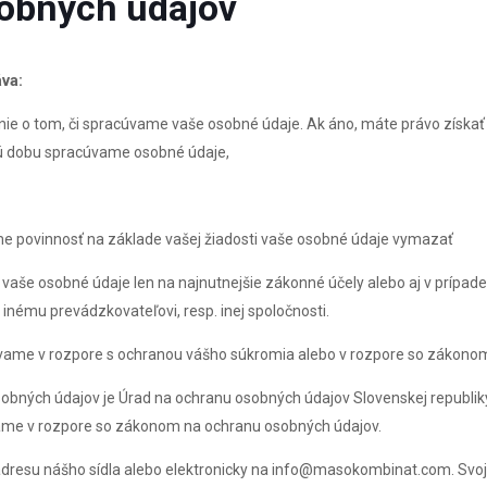
sobných údajov
áva:
denie o tom, či spracúvame vaše osobné údaje. Ak áno, máte právo získať
kú dobu spracúvame osobné údaje,
 povinnosť na základe vašej žiadosti vaše osobné údaje vymazať
i vaše osobné údaje len na najnutnejšie zákonné účely alebo aj v prípade
 inému prevádzkovateľovi, resp. inej spoločnosti.
cúvame v rozpore s ochranou vášho súkromia alebo v rozpore so zákono
bných údajov je Úrad na ochranu osobných údajov Slovenskej republiky
úvame v rozpore so zákonom na ochranu osobných údajov.
adresu nášho sídla alebo elektronicky na info@masokombinat.com. Svoj