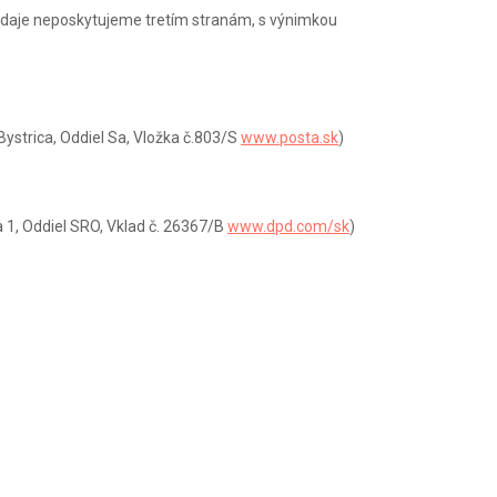
e údaje neposkytujeme tretím stranám, s výnimkou
ystrica, Oddiel Sa, Vložka č.803/S
www.posta.sk
)
 1, Oddiel SRO, Vklad č. 26367/B
www.dpd.com/sk
)