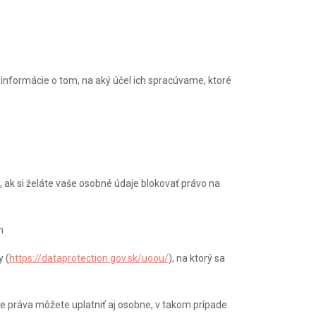
 informácie o tom, na aký účel ich spracúvame, ktoré
, ak si želáte vaše osobné údaje blokovať právo na
m
 (
https://dataprotection.gov.sk/uoou/
), na ktorý sa
e práva môžete uplatniť aj osobne, v takom prípade