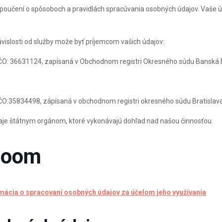
dne poučení o spôsoboch a pravidlách spracúvania osobných údajov. Vaš
ávislosti od služby može byť príjemcom vašich údajov:
IČO: 36631124, zapísaná v Obchodnom registri Okresného súdu Banská B
 IČO:35834498, zápísaná v obchodnom registri okresného súdu Bratislava
je štátnym orgánom, ktoré vykonávajú dohľad nad našou činnosťou.
Room
cia o spracovaní osobných údajov za účelom jeho využívania