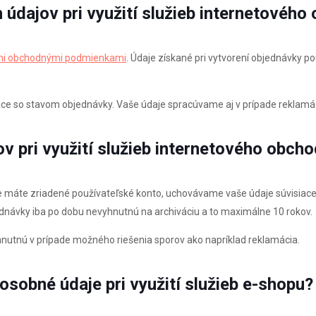
 údajov pri využití služieb internetového
i obchodnými podmienkami
. Údaje získané pri vytvorení objednávky po
e so stavom objednávky. Vaše údaje spracúvame aj v prípade reklamá
ov
pri využití služieb internetového obch
e máte zriadené používateľské konto, uchovávame vaše údaje súvisiac
návky iba po dobu nevyhnutnú na archiváciu a to maximálne 10 rokov.
tnú v prípade možného riešenia sporov ako napríklad reklamácia.
sobné údaje pri využití služieb e-shopu?