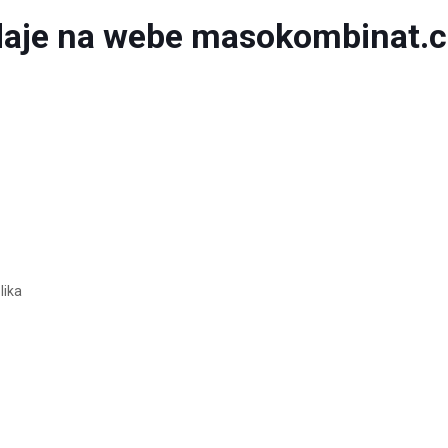
daje
na webe masokombinat.
lika