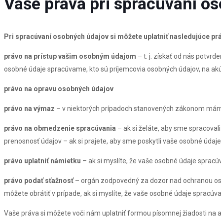
Vaše práva pri spracúvaní o
Pri spracúvaní osobných údajov si môžete uplatniť nasledujúce pr
právo na prístup vašim osobným údajom
– t. j. získať od nás potvr
osobné údaje spracúvame, kto sú príjemcovia osobných údajov, na a
právo na opravu osobných údajov
právo na výmaz
– v niektorých prípadoch stanovených zákonom máme
právo na obmedzenie spracúvania
– ak si želáte, aby sme spracoval
prenosnosť údajov – ak si prajete, aby sme poskytli vaše osobné údaje
právo uplatniť námietku
– ak si myslíte, že vaše osobné údaje spra
právo podať sťažnosť
– orgán zodpovedný za dozor nad ochranou oso
môžete obrátiť v prípade, ak si myslíte, že vaše osobné údaje sprac
Vaše práva si môžete voči nám uplatniť formou písomnej žiadosti na 