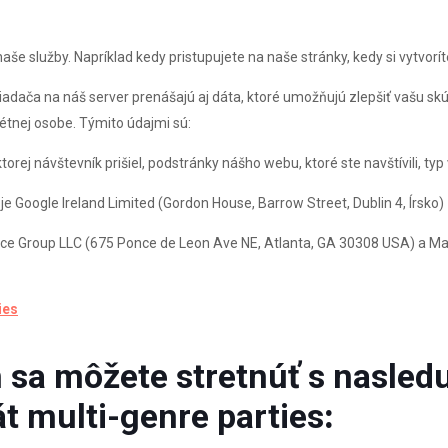
aše služby. Napríklad kedy pristupujete na naše stránky, kedy si vytvorí
iadača na náš server prenášajú aj dáta, ktoré umožňujú zlepšiť vašu sk
rétnej osobe. Týmito údajmi sú:
orej návštevník prišiel, podstránky nášho webu, ktoré ste navštívili, ty
e Google Ireland Limited (Gordon House, Barrow Street, Dublin 4, Írsko)
e Group LLC (675 Ponce de Leon Ave NE, Atlanta, GA 30308 USA) a Mail
ies
m
sa môžete stretnúť s nasled
 multi-genre parties
: