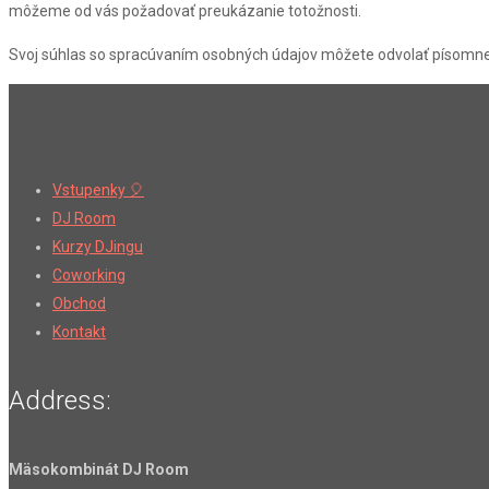
môžeme od vás požadovať preukázanie totožnosti.
Svoj súhlas so spracúvaním osobných údajov môžete odvolať písomne 
Vstupenky 🎈
DJ Room
Kurzy DJingu
Coworking
Obchod
Kontakt
Address:
Mäsokombinát DJ Room