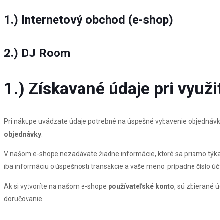
1.) Internetový obchod (e-shop)
2.) DJ Room
1.) Získavané údaje pri využ
Pri nákupe uvádzate údaje potrebné na úspešné vybavenie objednávk
objednávky
.
V našom e-shope nezadávate žiadne informácie, ktoré sa priamo týkajú
iba informáciu o úspešnosti transakcie a vaše meno, prípadne číslo účtu
Ak si vytvoríte na našom e-shope
používateľské konto
, sú zbierané 
doručovanie.