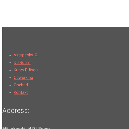
Vstupenky 🎈
DJ Room
Kurzy DJingu
Coworking
Obchod
Kontakt
Address:
Mäsokombinát DJ Room