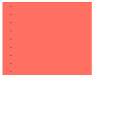
Birthday
Čiapky
Mikiny
Ostatné
Ponožky
Poukážky DJ Room
SALE
Tričká
Vinyl