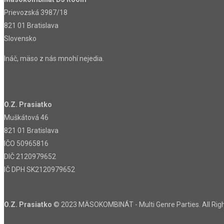
Prievozská 3987/18
821 01 Bratislava
Slovensko
Ináč, mäso z nás mnohí nejedia.
O.Z. Prasiatko
Muškátová 46
821 01 Bratislava
IČO 50965816
DIČ 2120979652
IČ DPH SK2120979652
O.Z. Prasiatko
© 2023 MÄSOKOMBINÁT - Multi Genre Parties. All Rig