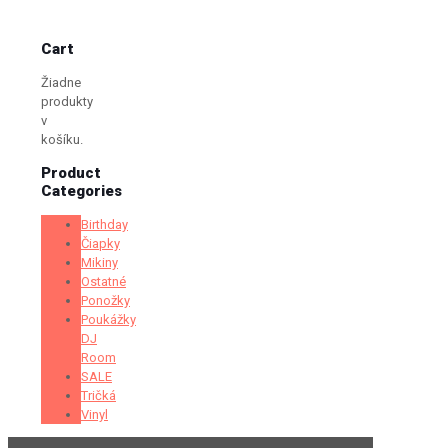
Cart
Žiadne
produkty
v
košíku.
Product
Categories
Birthday
Čiapky
Mikiny
Ostatné
Ponožky
Poukážky
DJ
Room
SALE
Tričká
Vinyl