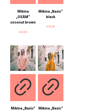
Mikina
Mikina „Basic“
„OSÄM“
black
coconut brown
€
39.00
€
60.00
Mikina „Basic“
Mikina „Basic“