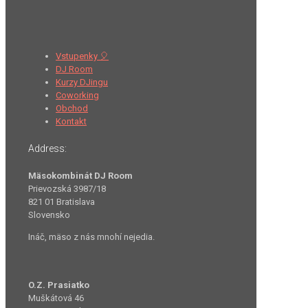
Vstupenky 🎈
DJ Room
Kurzy DJingu
Coworking
Obchod
Kontakt
Address:
Mäsokombinát DJ Room
Prievozská 3987/18
821 01 Bratislava
Slovensko
Ináč, mäso z nás mnohí nejedia.
O.Z. Prasiatko
Muškátová 46